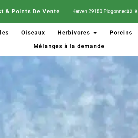
t & Points De Vente
Kerven
29180
Plogonnec
02 9
lles
Oiseaux
Herbivores
Porcins
Mélanges à la demande