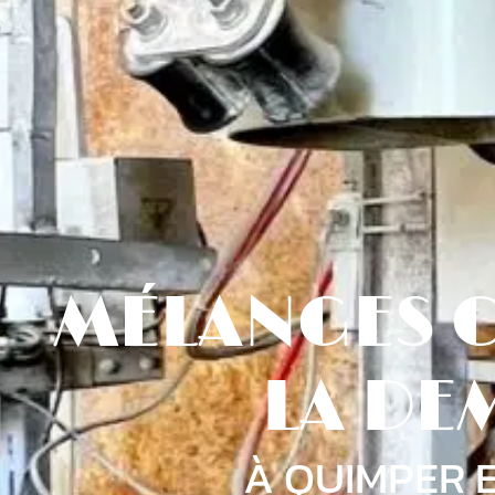
MÉLANGES C
LA D
À QUIMPER 