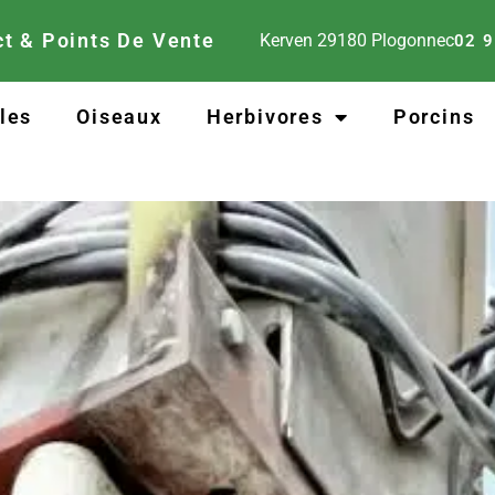
t & Points De Vente
Kerven
29180
Plogonnec
02 9
lles
Oiseaux
Herbivores
Porcins
Mélanges à la demande