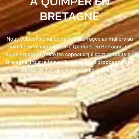
À QUIMPER EN
BRETAGNE
Nous cultivons chacun de nos fourrages animaliers au
sein de notre exploitation à Quimper en Bretagne. La
seule exception reste les copeaux qui sont produits en
Bretagne. Pour le foin ou la paille, nous proposons des
bottes de 1,5 kg – 6 kg – 15 kg – 250 kg.