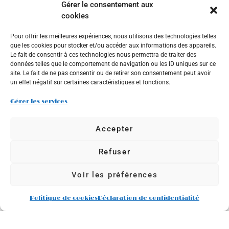
Gérer le consentement aux
une autre société pour n’importe quel raison, sans votre
cookies
consentement, en dehors de ce qui est nécessaire pour
répondre à une demande et / ou une transaction, comme par
Pour offrir les meilleures expériences, nous utilisons des technologies telles
exemple pour expédier une
commande
.
que les cookies pour stocker et/ou accéder aux informations des appareils.
Le fait de consentir à ces technologies nous permettra de traiter des
DIVULGATION À DES TIERS
données telles que le comportement de navigation ou les ID uniques sur ce
site. Le fait de ne pas consentir ou de retirer son consentement peut avoir
un effet négatif sur certaines caractéristiques et fonctions.
Nous ne vendons, n’échangeons et ne transférons pas vos
Gérer les services
informations personnelles identifiables à des tiers. Cela ne
comprend pas les tierce parties de confiance qui nous aident
Accepter
à exploiter notre site Web ou à mener nos affaires, tant que
ces parties conviennent de garder ces informations
Refuser
confidentielles.
Nous pensons qu’il est nécessaire de partager des
Voir les préférences
informations afin d’enquêter, de prévenir ou de prendre des
mesures concernant des activités illégales, fraudes
Politique de cookies
Déclaration de confidentialité
présumées, situations impliquant des menaces potentielles
à la sécurité physique de toute personne, violations de nos