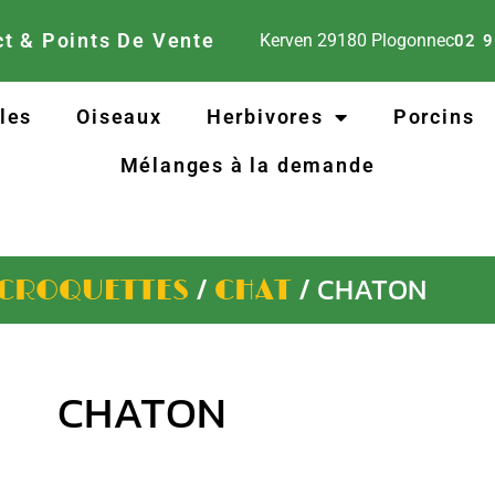
t & Points De Vente
Kerven
29180
Plogonnec
02 9
lles
Oiseaux
Herbivores
Porcins
Mélanges à la demande
/
/ CHATON
CROQUETTES
CHAT
CHATON