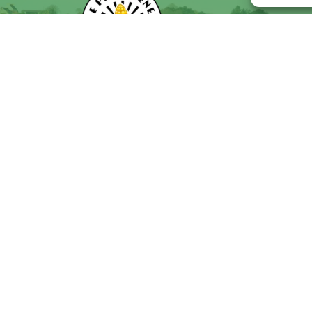
Kerven
29180
Plogonnec
02 98 56 38 85
Mentions légales
Politique de cookies
Déclaration de confidentialité